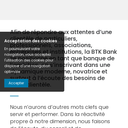
Afin de répondre aux attentes d’une
clientèle de particuliers,
Acceptation des cookies
professionnels, associations,
En poursuivant votre
entreprises et institutions, la BTK Bank
navigation, vous acceptez
se positionne en tant que banque de
l'utilisation des cookies pour
l’ambition, en s’inscrivant dans une
disposer d'une navigation
dynamique moderne, novatrice et
optimale
surtout à l’écoute des besoins de
Accepter
notre clientèle.
Nous n’aurons d’autres mots clefs que
servir et performer. Dans la réactivité
propre à notre dimension, nous faisons