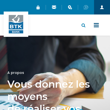
X
A propos
Vous donnez les
moyens
de réaliser vos