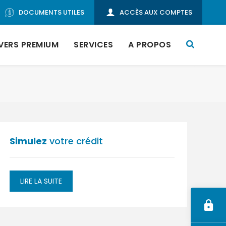
DOCUMENTS UTILES
ACCÈS AUX COMPTES
VERS PREMIUM
SERVICES
A PROPOS
ie
Simulez
votre crédit
en
te
nt
ck
LIRE LA SUITE
Actualités
r
de