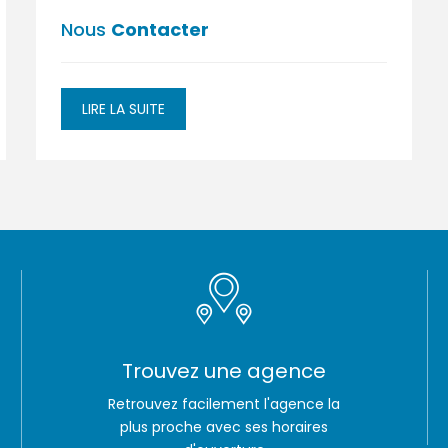
ressources de la ba
Garanties sur la Tuni
Change et
Nous
Contacter
Placement en Devis
LIRE LA SUITE
que
ue
Trouvez une agence
Retrouvez facilement l'agence la
plus proche avec ses horaires