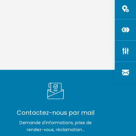
nque
sie
Communiqués de
e
presse
Publications et Rapports
d'activité
Contactez-nous par mail
Demande d'informations, prise de
rendez-vous, réclamation...