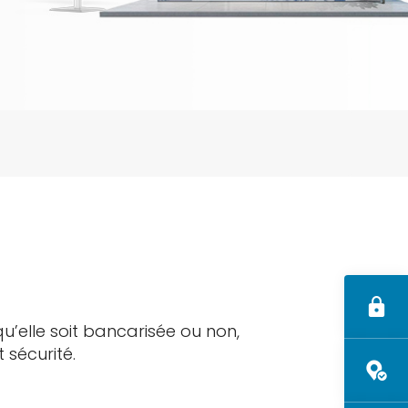
nque
sie
Communiqués de
e
presse
Publications et Rapports
d'activité
u’elle soit bancarisée ou non,
 sécurité.