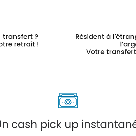
 transfert ?
Résident à l’étra
re retrait !
l’ar
Votre transfert
Un cash pick up instantan