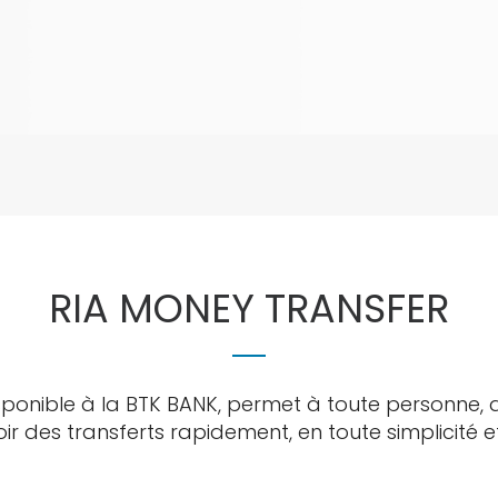
ressources de la ba
Garanties sur la Tuni
Change et
Placement en Devis
que
RIA MONEY TRANSFER
ue
disponible à la BTK BANK, permet à toute personne, q
ir des transferts rapidement, en toute simplicité et