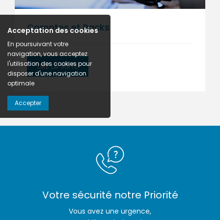
Comptes et Packs
Acceptation des cookies
En poursuivant votre
navigation, vous acceptez
l'utilisation des cookies pour
LIRE LA SUITE
disposer d'une navigation
optimale
Accepter
Votre sécurité notre Priorité
Vous avez une urgence,