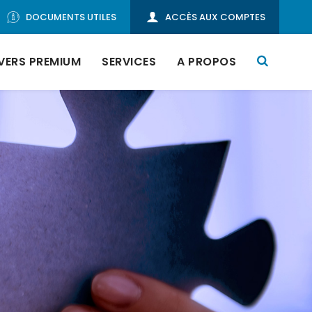
DOCUMENTS UTILES
ACCÈS AUX COMPTES
VERS PREMIUM
SERVICES
A PROPOS
ie
en
te
nt
ck
Actualités
r
de