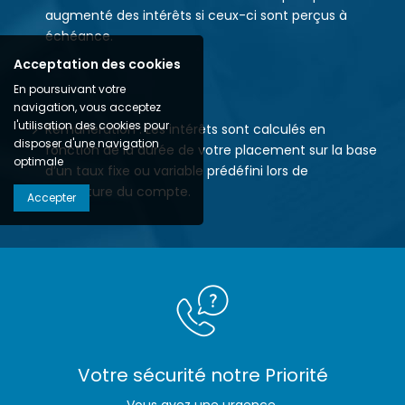
augmenté des intérêts si ceux-ci sont perçus à
échéance.
Acceptation des cookies
En poursuivant votre
navigation, vous acceptez
l'utilisation des cookies pour
Rémunération : Les intérêts sont calculés en
disposer d'une navigation
fonction de la durée de votre placement sur la base
optimale
d’un taux fixe ou variable prédéfini lors de
l’ouverture du compte.
Accepter
Votre sécurité notre Priorité