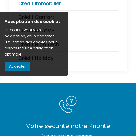
Crédit Immobilier
Crédit Confort+
Acceptation des cookies
En poursuivant votre
Crédit RENOV+
navigation, vous acceptez
l'utilisation des cookies pour
Crédit High Tech
disposer d'une navigation
optimale
Crédit Holiday
Accepter
Votre sécurité notre Priorité