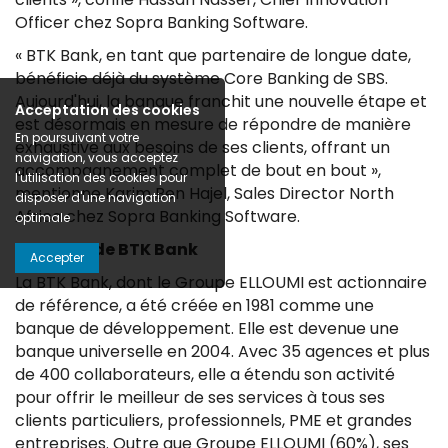
Officer chez Sopra Banking Software.
« BTK Bank, en tant que partenaire de longue date,
bénéficie déjà du système Core Banking de SBS.
Aujourd'hui, la banque franchit une nouvelle étape et
Acceptation des cookies
est désormais en mesure de répondre de manière
En poursuivant votre
exhaustive aux besoins de ses clients, offrant un
navigation, vous acceptez
accompagnement complet de bout en bout »,
l'utilisation des cookies pour
mentionne Karim Ben Hajel, Sales Director North
disposer d'une navigation
Africa chez Sopra Banking Software.
optimale
A propos de BTK Bank
Accepter
La BTK Bank, dont le Groupe ELLOUMI est actionnaire
de référence, a été créée en 1981 comme une
banque de développement. Elle est devenue une
banque universelle en 2004. Avec 35 agences et plus
de 400 collaborateurs, elle a étendu son activité
pour offrir le meilleur de ses services à tous ses
clients particuliers, professionnels, PME et grandes
entreprises. Outre que Groupe ELLOUMI (60%), ses