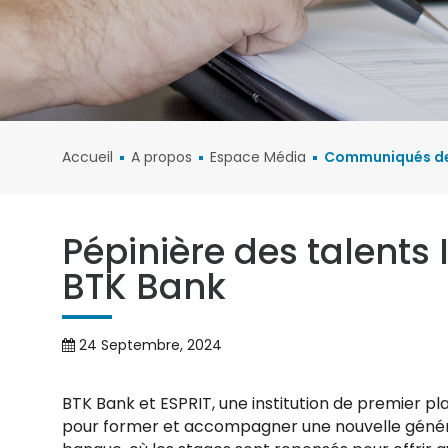
Crédit Immobilier
Convertibles
Epargne Essaba
Visa Classique
Crédit Auto
Progresso
VISA Nationale
Mastercard Classi
Accueil
A propos
Espace Média
Communiqués de
Mastercard Gold
Nationale
VISA Internationale
Pépinière des talents I
BTK Bank
Mastercard Gold
Internationale
Carte Technologiq
24 Septembre, 2024
Carte Escapade
Platinum
BTK Bank et ESPRIT, une institution de premier pl
pour former et accompagner une nouvelle générati
SECURIPASS