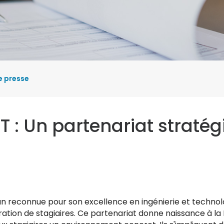
ressources de la ba
Garanties sur la Tuni
Change et
Placement en Devis
que
 presse
T : Un partenariat stratég
ue
an reconnue pour son excellence en ingénierie et technol
on de stagiaires. Ce partenariat donne naissance à la Pép