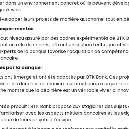
rer dans un environnement concret où ils peuvent dévelo
uick wins.
évelopper leurs projets de manière autonome, tout en bé
 expérimentés :
haut niveau assuré par des cadres expérimentés de BTK B
uent un rôle de coachs, offrant un soutien technique et s
perts de la banque favorise l’acquisition de compétences
ancaire.
es par la banque :
ants ont émergé et ont été adoptés par BTK Bank. Ces proj
liser les données de manière automatique, ainsi que la cré
he montre que la pépinière est un véritable vivier d’inno
tée produit : BTK Bank propose aux stagiaires des sujets 
familiariser avec les aspects métiers bancaires et les exi
tion de leurs projets à l’équipe.