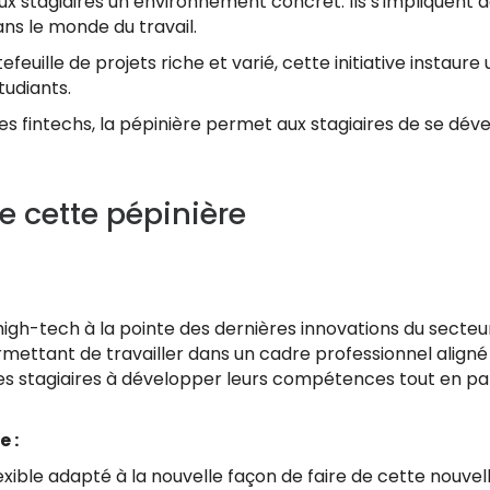
x stagiaires un environnement concret. Ils s'impliquent da
ns le monde du travail.
euille de projets riche et varié, cette initiative instaur
tudiants.
es fintechs, la pépinière permet aux stagiaires de se dév
e cette pépinière
igh-tech à la pointe des dernières innovations du secteur
ttant de travailler dans un cadre professionnel aligné 
e les stagiaires à développer leurs compétences tout en p
e :
exible adapté à la nouvelle façon de faire de cette nouve