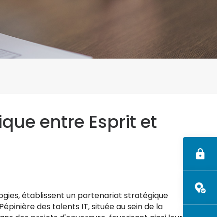
nque
sie
Communiqués de
e
presse
Publications et Rapports
d'activité
ique entre Esprit et
ogies, établissent un partenariat stratégique
inière des talents IT, située au sein de la