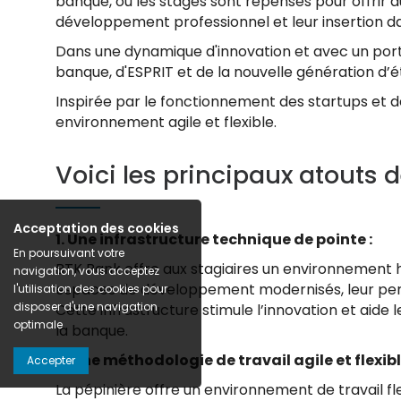
banque, où les stages sont repensés pour offrir au
développement professionnel et leur insertion da
Dans une dynamique d'innovation et avec un portef
banque, d'ESPRIT et de la nouvelle génération d’é
Inspirée par le fonctionnement des startups et d
environnement agile et flexible.
Voici les principaux atouts d
Acceptation des cookies
1. Une infrastructure technique de pointe :
En poursuivant votre
BTK Bank offre aux stagiaires un environnement h
navigation, vous acceptez
espaces de développement modernisés, leur perme
l'utilisation des cookies pour
disposer d'une navigation
Cette infrastructure stimule l’innovation et aid
optimale
la banque.
2. Une méthodologie de travail agile et flexibl
Accepter
La pépinière offre un environnement de travail fl