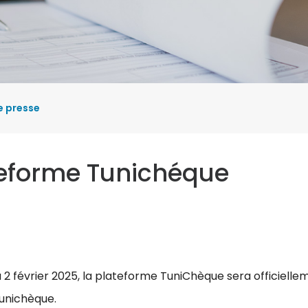
ressources de la ba
Garanties sur la Tuni
Change et
Placement en Devis
que
 presse
teforme Tunichéque
ue
2 février 2025, la plateforme TuniChèque sera officiellem
unichèque.