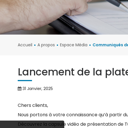
Crédit Immobilier
Convertibles
Epargne Essaba
Visa Classique
Crédit Auto
Progresso
VISA Nationale
Mastercard Classi
Accueil
A propos
Espace Média
Communiqués de
Mastercard Gold
Nationale
VISA Internationale
Lancement de la pla
Mastercard Gold
Internationale
31 Janvier, 2025
Carte Technologiq
Chers clients,
Carte Escapade
Platinum
Nous portons à votre connaissance qu’à partir du 
Découvrez la capsule vidéo de présentation de T
SECURIPASS