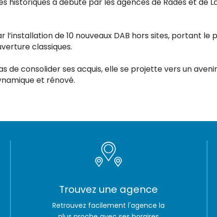
s historiques a débuté par les agences de Radès et de La 
r l’installation de 10 nouveaux DAB hors sites, portant le pa
verture classiques.
s de consolider ses acquis, elle se projette vers un aven
ynamique et rénové.
Trouvez une agence
Retrouvez facilement l'agence la
plus proche avec ses horaires