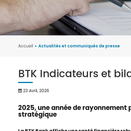
Crédit Immobilier
Convertibles
Epargne Essaba
Visa Classique
Crédit Auto
Progresso
VISA Nationale
Mastercard Classi
Accueil
Actualités et communiqués de presse
Mastercard Gold
Nationale
VISA Internationale
BTK Indicateurs et bi
Mastercard Gold
Internationale
23 Avril, 2026
Carte Technologiq
2025, une année de rayonnement po
Carte Escapade
stratégique
Platinum
SECURIPASS
La BTK Bank affiche une santé financière robu