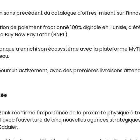
ans précédent du catalogue d’offres, misant sur l’innovat
on de paiement fractionné 100% digitale en Tunisie, a été
ie Buy Now Pay Later (BNPL).
 banque a enrichi son écosystème avec la plateforme MyTPE
eau.
e poursuit activement, avec des premières livraisons atte
sée
Bank réaffirme l'importance de la proximité physique à 
orial avec l'ouverture de cinq nouvelles agences stratégi
Eddaier.