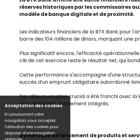
réserves historiques par les commissaires au
modèle de banque digitale et de proximité.
Les indicateurs financiers de la BTK Bank pour l
barre des 104 millions de dinars, marquant une p
Plus significatif encore, l'efficacité opérationnell
clé de cet exercice reste le résultat net, qui bondi
Cette performance s'accompagne d'une structure f
succès d’un emprunt obligataire subordonné lancé
Par ailleurs, un jalon crucial a été franchi avec l
sont désormais totalement intégrés.
Acceptation des cookies
En poursuivant votre
navigation, vous acceptez
l'utilisation des cookies pour
disposer d'une navigation
Dynamique de lancement de produits et serv
optimale