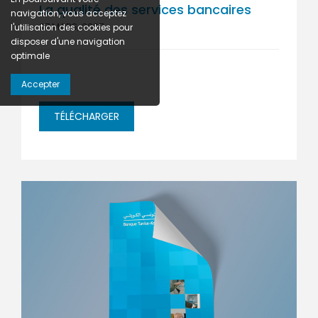
La qualité des services bancaires
navigation, vous acceptez
07 MARS, 2007
l'utilisation des cookies pour
disposer d'une navigation
optimale
...
Accepter
TÉLÉCHARGER